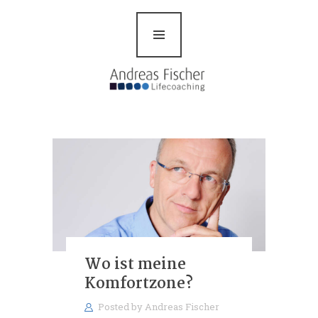
Andreas Fischer
Über mich
Coaching/Training
Mein Angebot
Blog
Kontakt
Wo ist meine
Komfortzone?
Posted by
Andreas Fischer